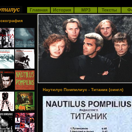
Главная
История
MP3
Тексты
Ф
скография
Наутилус Помпилиус - Титаник (сингл)