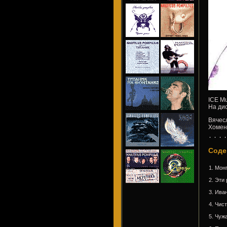
ICE Mu
На дис
Вячес
Хомен
Соде
1. Мон
2. Эти
3. Ива
4. Чис
5. Чуж