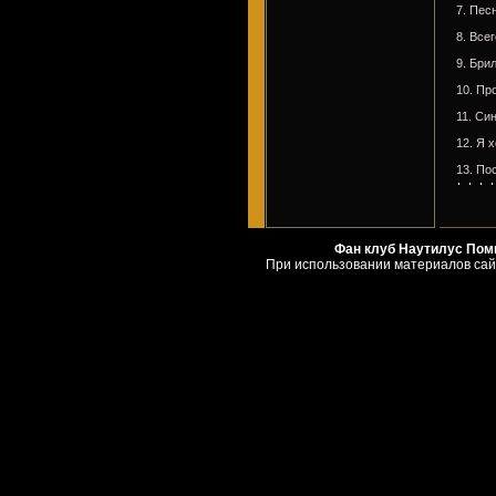
7. Пес
8. Все
9. Бри
10. Пр
11. Си
12. Я 
13. По
Фан клуб Наутилус Помпи
При использовании материалов сай