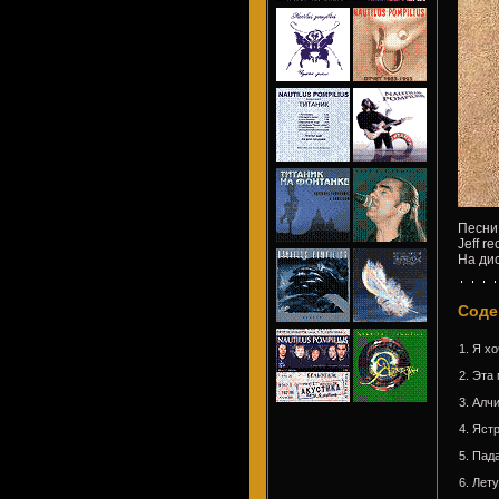
Песни
Jeff re
На дис
Соде
1. Я х
2. Эта
3. Алч
4. Яст
5. Пад
6. Лет